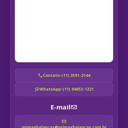
Contato
•
(11) 2591-2144
WhatsApp
•
(11) 94053-1221
E-mail
primaxbalancas@primaxbalancas.com.br