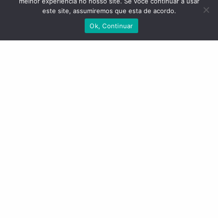
melhor experiência no nosso site. Se você continuar a usar
este site, assumiremos que esta de acordo.
Ok, Continuar
BAIXAR FICHA TÉCNICA