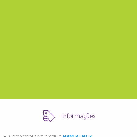
Informações
Compatível com a célula
HBM RTNC3
.