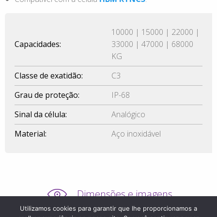
10000 | 15000 | 22000 |
Capacidades:
33000 | 47000 | 68000
KG
Classe de exatidão:
C3
Grau de proteção:
IP-68
Sinal da célula:
Analógico
Material:
Aço inoxidável
Dimensões e imagens
Utilizamos cookies para garantir que lhe proporcionamos a