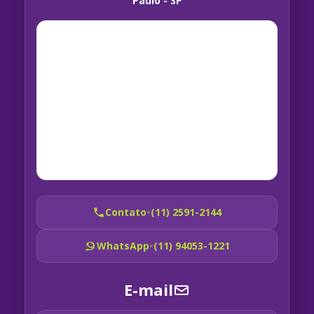
Paulo - SP
Contato
•
(11) 2591-2144
WhatsApp
•
(11) 94053-1221
E-mail