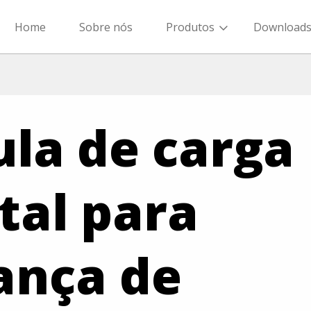
Home
Sobre nós
Produtos
Download
ula de carga
ital para
ança de