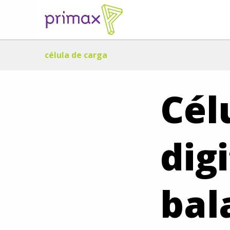
célula de carga
Cél
dig
bal