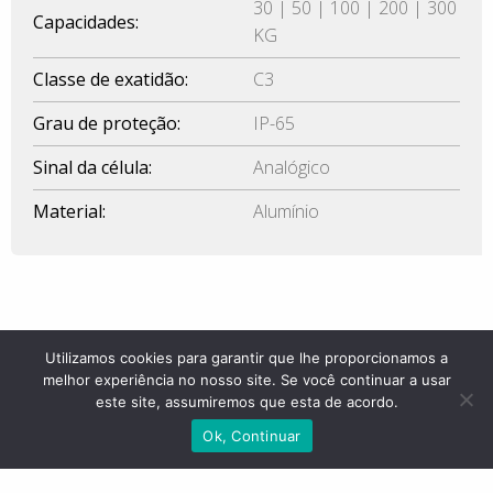
30 | 50 | 100 | 200 | 300
Capacidades:
KG
Classe de exatidão:
C3
Grau de proteção:
IP-65
Sinal da célula:
Analógico
Material:
Alumínio
Dimensões e imagens
Utilizamos cookies para garantir que lhe proporcionamos a
melhor experiência no nosso site. Se você continuar a usar
este site, assumiremos que esta de acordo.
Ok, Continuar