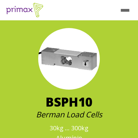
BSPH10
Berman Load Cells
30kg ... 300kg
Alumínio