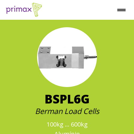
BSPL6G
Berman Load Cells
100kg ... 600kg
Alumínio