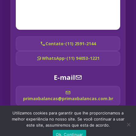
Contato
•
(11) 2591-2144
WhatsApp
•
(11) 94053-1221
E-mail
primaxbalancas@primaxbalancas.com.br
Utilizamos cookies para garantir que lhe proporcionamos a
melhor experiência no nosso site. Se você continuar a usar
este site, assumiremos que esta de acordo.
CNPJ: 08.300.617/0001-34 | Primax Balanças - Todos os direitos
Ok, Continuar
reservados. 2025