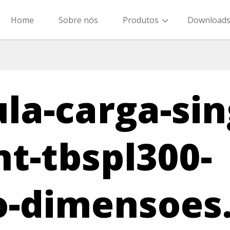
Home
Sobre nós
Produtos
Download
ula-carga-sin
nt-tbspl300-
o-dimensoes.