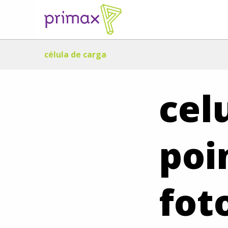
célula de carga
cel
poi
fot