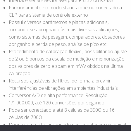
Interface serial selecionável para RS232 ou RS485
Funcionamento no modo stand-alone ou conectado a
CLP para sistema de controle externo
Possui diversos parâmetros e placas adicionais,
tornando-se apropriado às mais diversas aplicações,
como sistemas de pesagem, comparadores, dosadores
por ganho e perda de peso, análise de pico etc.
Procedimento de calibração flexível, possibilitando ajuste
de 2 ou 5 pontos da escala de medição e memorização
dos valores de zero e spam em mV/V obtidos na última
calibração
Recursos ajustáveis de filtros, de forma a previnir
interferências de vibrações em ambientes industriais
Conversor A/D de alta performance: Resolução
1/1.000.000, até 120 conversões por segundo
Pode ser conectado a até 8 células de 350O ou 16
células de 700O
Design compacto, apropriado para montagem em painel